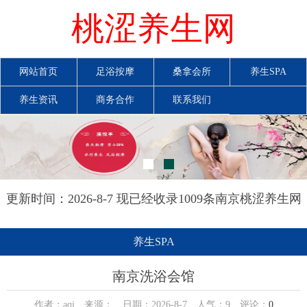
桃涩养生网
网站首页
足浴按摩
桑拿会所
养生SPA
养生资讯
商务合作
联系我们
更新时间：2026-8-7 现已经收录1009条南京桃涩养生网
信息
养生SPA
南京洗浴会馆
作者：aqi 来源： 日期：2026-8-7 人气：
9
评论：
0