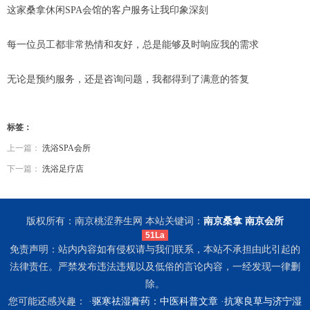
这家桑拿休闲SPA会馆的客户服务让我印象深刻
每一位员工都非常热情和友好，总是能够及时响应我的需求
无论是预约服务，还是咨询问题，我都得到了满意的答复
标签：
上一篇：
洗浴SPA会所
下一篇：
洗浴足疗店
版权所有：南京桃涩养生网 本站关键词：
南京桑拿
南京会所
51La
免责声明：站内内容如有侵权请与我们联系，本站不承担由此引起的
法律责任。严禁发布违法违规以及低俗的言论内容，一经发现一律删
除。
您可能还感兴趣： ·
驱寒祛湿膏药：中医科普文章
·
抗寒良草与济宁湿