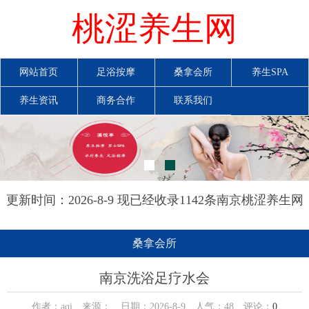
桃涩养生网
网站首页
足浴按摩
桑拿会所
养生SPA
养生资讯
商务合作
联系我们
更新时间：2026-8-9 现已经收录1142条南京桃涩养生网
信息
桑拿会所
南京洗浴足疗水会
作者：aqi 来源： 日期：2026-8-9 人气：
48
评论：
0